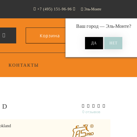
+7 (495) 151-96-96
Эль-Монте
Ваш город —
Эль-Монте
?
Корзина
0
КОНТАКТЫ
ND
0 отзывов
okland