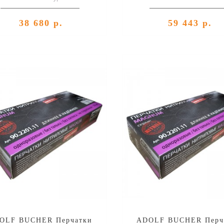
цевой (глянец 80%) эмали Siro,
уп. 23кг..
38 680 р.
59 443 р.
OLF BUCHER Перчатки
ADOLF BUCHER Перч