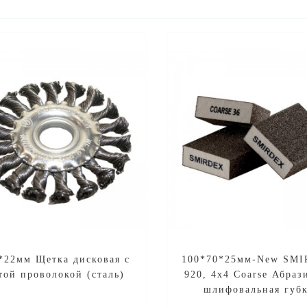
*22мм Щетка дисковая с
100*70*25мм-New SM
той проволокой (сталь)
920, 4х4 Coarse Абраз
шлифовальная губ