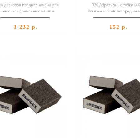
а дисковая предназначена для
920 Абразивные губки (4X
ловых шлифовальных машин.
Компания Smirdex предлага
Применяется для обработки
сторонние шлифовальные гу
больших площ..
разной плот..
1 232 р.
152 р.