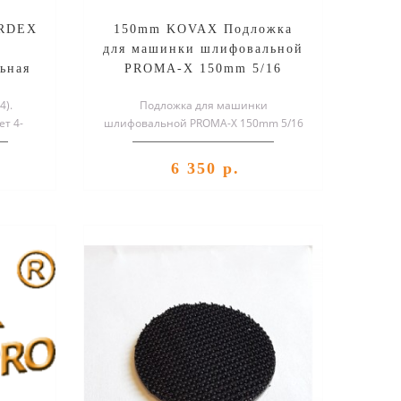
IRDEX
150mm KOVAX Подложка
e
для машинки шлифовальной
ьная
PROMA-X 150mm 5/16
KOVA
4).
Подложка для машинки
ет 4-
шлифовальной PROMA-X 150mm 5/16
бки с
KOVAX...
6 350 р.