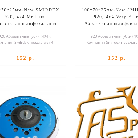
*70*25мм-New SMIRDEX
100*70*25мм-New SM
920, 4х4 Medium
920, 4х4 Very Fin
разивная шлифовальная
Абразивная шлифовал
губка
губка
920 Абразивные губки (4X4).
920 Абразивные губки (4X
мпания Smirdex предлагает 4-
Компания Smirdex предлага
ронние шлифовальные губки с
сторонние шлифовальные гу
разной плот..
разной плот..
152 р.
152 р.