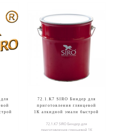
 для
72.1.К7 SIRO Биндер для
евой
приготовления глянцевой
строй
1К алкидной эмали быстрой
.20кг
воздушной сушки, уп.4кг
72.1.К7 SIRO Биндер для
приготовления глянцевой 1К