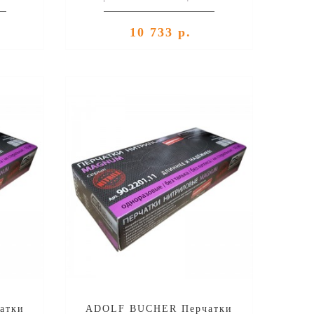
алкидной эмали быстрой воздушной
сушки, уп.4кг..
10 733 р.
атки
ADOLF BUCHER Перчатки