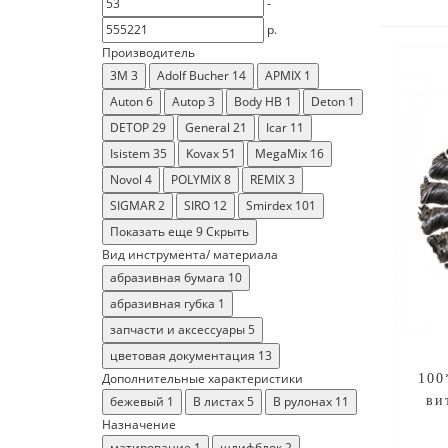
-
р.
Производитель
3M
3
Adolf Bucher
14
APMIX
1
Auton
6
Autop
3
Body HB
1
Deton
1
DETOP
29
General
21
Icar
11
Isistem
35
Kovax
51
MegaMix
16
Novol
4
POLYMIX
8
REMIX
3
SIGMAR
2
SIRO
12
Smirdex
101
Показать еще 9
Скрыть
Вид инструмента/ материала
абразивная бумага
10
абразивная губка
1
запчасти и аксессуары
5
цветовая документация
13
Дополнительные характеристики
100
ви
бежевый
1
В листах
5
В рулонах
11
Назначение
матирование
1
шлифблок
2