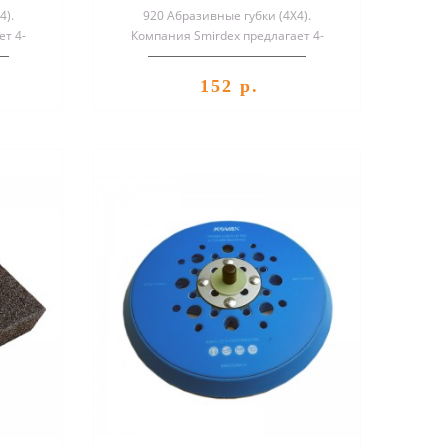
4).
920 Абразивные губки (4X4).
ет 4-
Компания Smirdex предлагает 4-
бки с
сторонние шлифовальные губки с
разной плот..
152 р.