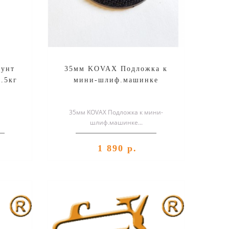
рунт
35мм KOVAX Подложка к
.5кг
мини-шлиф.машинке
35мм KOVAX Подложка к мини-
шлиф.машинке...
1 890 р.