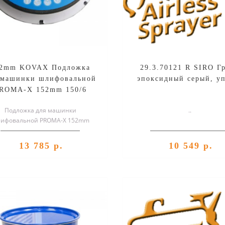
52mm KOVAX Подложка
29.3.70121 R SIRO Г
 машинки шлифовальной
эпоксидный серый, уп
ROMA-X 152mm 150/6
KOVA
Подложка для машинки
..
ифовальной PROMA-X 152mm
150/6 KOVAX...
13 785 р.
10 549 р.