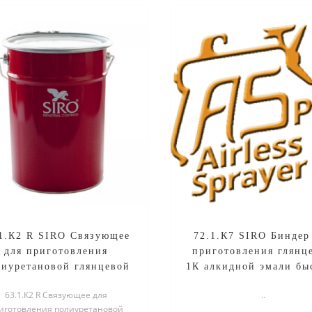
1.К2 R SIRO Связующее
72.1.К7 SIRO Биндер
для приготовления
приготовления глянц
лиуретановой глянцевой
1К алкидной эмали бы
глянец 80%) эмали, уп.
воздушной сушки, уп
63.1.К2 R Связующее для
..
23кг
иготовления полиуретановой