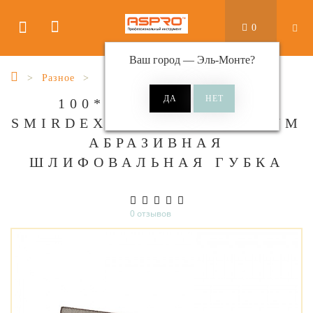
0
Ваш город —
Эль-Монте
?
Разное
100*70*25ММ-NEW
SMIRDEX 920, 4Х4 MEDIUM
АБРАЗИВНАЯ
ШЛИФОВАЛЬНАЯ ГУБКА
0 отзывов