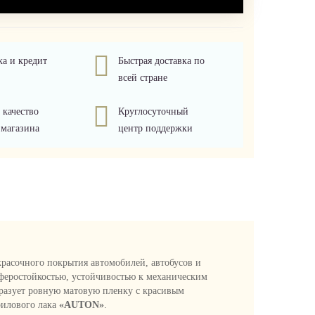
ка и кредит
Быстрая доставка по
всей стране
 качество
Круглосуточный
 магазина
центр поддержки
красочного покрытия автомобилей, автобусов и
сферостойкостью, устойчивостью к механическим
бразует ровную матовую пленку с красивым
рилового лака
«AUTON»
.