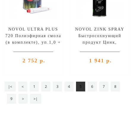
NOVOL ULTRA PLUS
NOVOL ZINK SPRAY
720 Полиэфирная смола
Быстросохнующий
(в комплекте), уп.1,0 +
продукт Цинк,
0,05 кг
серебрянный
(аэрозоль), уп.400 мл
2 752 р.
1 941 р.
|<
<
1
2
3
4
5
6
7
8
9
>
>|