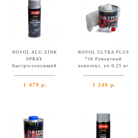
NOVOL ALU-ZINK
NOVOL ULTRA PLUS
SPRAY
710 Ремонтный
Быстросохнующий
комплект, уп.0,25 кг
продукт АлюЦинк,
серебрянный
1 479 р.
1 240 р.
(аэрозоль), уп.400 мл