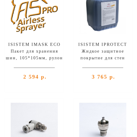
ISISTEM IMASK ECO
ISISTEM IPROTECT
Пакет для хранения
Жидкое защитное
шин, 105*105мм, рулон
покрытие для стен
100шт
покрасочных камер (5л)
с контролем
2 594 р.
3 765 р.
нанесения(Син)