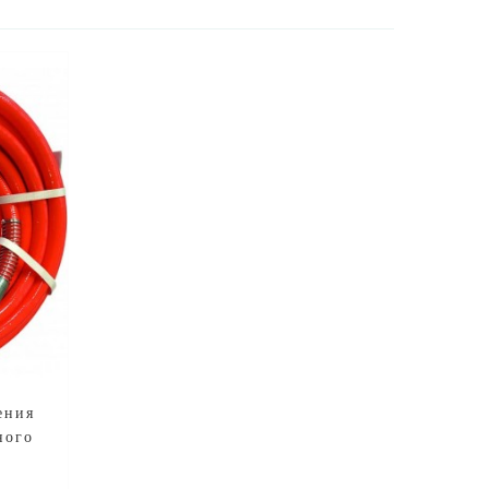
ения
ного
®