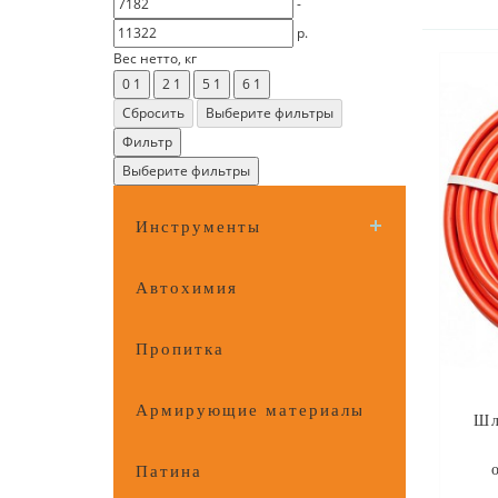
-
р.
Вес нетто, кг
0
1
2
1
5
1
6
1
Сбросить
Выберите фильтры
Фильтр
Выберите фильтры
Инструменты
Автохимия
Пропитка
Армирующие материалы
Шл
Патина