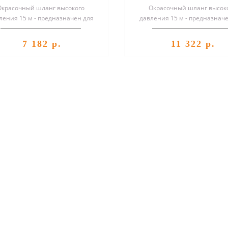
Окрасочный шланг высокого
Окрасочный шланг высок
ления 15 м - предназначен для
давления 15 м - предназнач
окрасочного оборудования
окрасочного оборудован
безвоздушного ра..
безвоздушного ра..
7 182 р.
11 322 р.