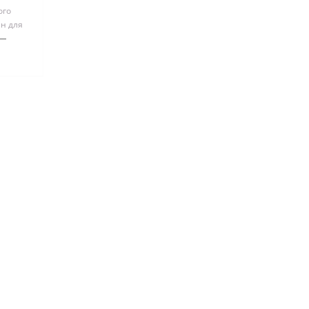
ого
ен для
ия