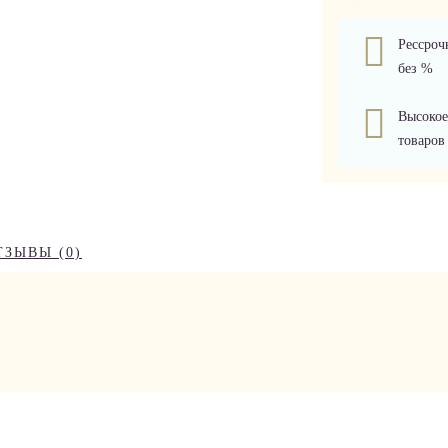
Рессроч
без %
Высокое
товаров
ТЗЫВЫ (0)