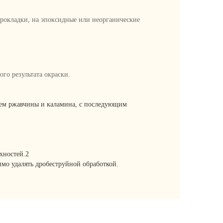
 прокладки, на эпоксидные или неорганические
го результата окраски.
ием ржавчины и каламина, с последующим
хностей.2
имо удалять дробеструйной обработкой.