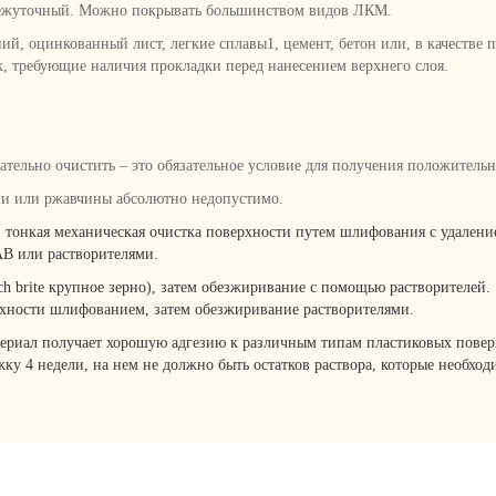
межуточный. Можно покрывать большинством видов ЛКМ.
ий, оцинкованный лист, легкие сплавы1, цемент, бетон или, в качестве
, требующие наличия прокладки перед нанесением верхнего слоя.
ельно очистить – это обязательное условие для получения положительно
язи или ржавчины абсолютно недопустимо.
 тонкая механическая очистка поверхности путем шлифования с удален
В или растворителями.
h brite крупное зерно), затем обезжиривание с помощью растворителей.
хности шлифованием, затем обезжиривание растворителями.
ериал получает хорошую адгезию к различным типам пластиковых повер
у 4 недели, на нем не должно быть остатков раствора, которые необход