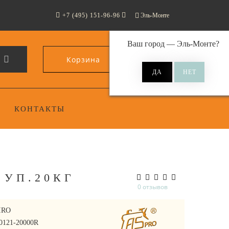
+7 (495) 151-96-96
Эль-Монте
Ваш город —
Эль-Монте
?
Корзина
0
КОНТАКТЫ
 УП.20КГ
0 отзывов
IRO
70121-20000R