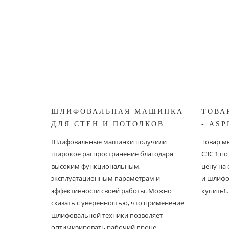
ШЛИФОВАЛЬНАЯ МАШИНКА
ТОВА
ДЛЯ СТЕН И ПОТОЛКОВ
- ASP
ASPRO ЖИРАФ
Шлифовальные машинки получили
Товар ме
широкое распространение благодаря
С3С 1 п
высоким функциональным,
цену на
эксплуатационным параметрам и
и шлифо
эффективности своей работы. Можно
купить!..
сказать с уверенностью, что применение
шлифовальной техники позволяет
оптимизировать рабочий проце..