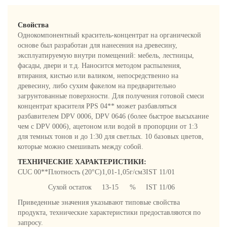
Свойства
Однокомпонентный краситель-концентрат на органической
основе был разработан для нанесения на древесину,
эксплуатируемую внутри помещений: мебель, лестницы,
фасады, двери и т.д. Наносится методом распыления,
втирания, кистью или валиком, непосредственно на
древесину, либо сухим факелом на предварительно
загрунтованные поверхности. Для получения готовой смеси
концентрат красителя PPS 04** может разбавляться
разбавителем DPV 0006, DPV 0646 (более быстрое высыхание
чем с DPV 0006), ацетоном или водой в пропорции от 1:3
для темных тонов и до 1:30 для светлых. 10 базовых цветов,
которые можно смешивать между собой.
ТЕХНИЧЕСКИЕ ХАРАКТЕРИСТИКИ:
СUC 00**
Плотность (20°C)
1,01-1,05
г/см3
IST 11/01
Сухой остаток
13-15
%
IST 11/06
Приведенные значения указывают типовые свойства
продукта, технические характеристики предоставляются по
запросу.