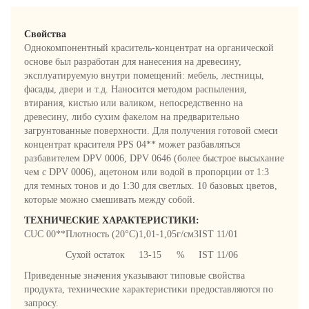
Свойства
Однокомпонентный краситель-концентрат на органической
основе был разработан для нанесения на древесину,
эксплуатируемую внутри помещений: мебель, лестницы,
фасады, двери и т.д. Наносится методом распыления,
втирания, кистью или валиком, непосредственно на
древесину, либо сухим факелом на предварительно
загрунтованные поверхности. Для получения готовой смеси
концентрат красителя PPS 04** может разбавляться
разбавителем DPV 0006, DPV 0646 (более быстрое высыхание
чем с DPV 0006), ацетоном или водой в пропорции от 1:3
для темных тонов и до 1:30 для светлых. 10 базовых цветов,
которые можно смешивать между собой.
ТЕХНИЧЕСКИЕ ХАРАКТЕРИСТИКИ:
СUC 00**
Плотность (20°C)
1,01-1,05
г/см3
IST 11/01
Сухой остаток
13-15
%
IST 11/06
Приведенные значения указывают типовые свойства
продукта, технические характеристики предоставляются по
запросу.