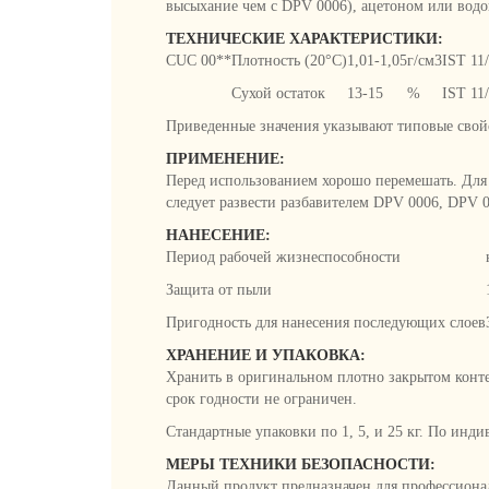
высыхание чем с DPV 0006), ацетоном или водой
ТЕХНИЧЕСКИЕ ХАРАКТЕРИСТИКИ:
СUC 00**
Плотность (20°C)
1,01-1,05
г/см3
IST 11
Сухой остаток
13-15
%
IST 11
Приведенные значения указывают типовые свойс
ПРИМЕНЕНИЕ:
Перед использованием хорошо перемешать. Для 
следует развести разбавителем DPV 0006, DPV 
НАНЕСЕНИЕ:
Период рабочей жизнеспособности
Защита от пыли
Пригодность для нанесения последующих слоев
ХРАНЕНИЕ И УПАКОВКА:
Хранить в оригинальном плотно закрытом конте
срок годности не ограничен.
Стандартные упаковки по 1, 5, и 25 кг. По инд
МЕРЫ ТЕХНИКИ БЕЗОПАСНОСТИ:
Данный продукт предназначен для профессионал