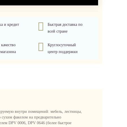
ка и кредит
Быстрая доставка по
всей стране
 качество
Круглосуточный
 магазина
центр поддержки
тируемую внутри помещений: мебель, лестницы,
бо сухим факелом на предварительно
телем DPV 0006, DPV 0646 (более быстрое