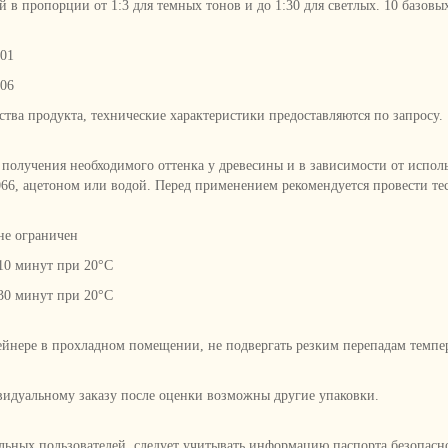
 в пропорции от 1:3 для темных тонов и до 1:30 для светлых. 10 базов
/01
/06
тва продукта, технические характеристики предоставляются по запросу.
получения необходимого оттенка у древесины и в зависимости от испол
066, ацетоном или водой. Перед применением рекомендуется провести те
не ограничен
10 минут при 20°C
30 минут при 20°C
йнере в прохладном помещении, не подвергать резким перепадам темпе
ивидуальному заказу после оценки возможны другие упаковки.
ьных пользователей, следует учитывать информацию паспорта безопасн