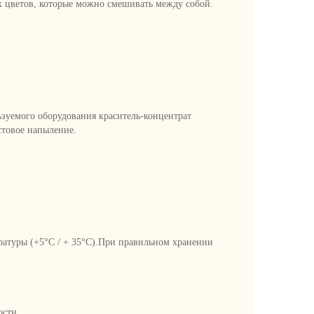
ых цветов, которые можно смешивать между собой.
ьзуемого оборудования краситель-концентрат
стовое напыление.
ратуры (+5°C / + 35°C).При правильном хранении
ости.