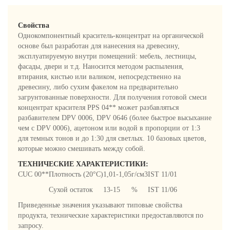
Свойства
Однокомпонентный краситель-концентрат на органической
основе был разработан для нанесения на древесину,
эксплуатируемую внутри помещений: мебель, лестницы,
фасады, двери и т.д. Наносится методом распыления,
втирания, кистью или валиком, непосредственно на
древесину, либо сухим факелом на предварительно
загрунтованные поверхности. Для получения готовой смеси
концентрат красителя PPS 04** может разбавляться
разбавителем DPV 0006, DPV 0646 (более быстрое высыхание
чем с DPV 0006), ацетоном или водой в пропорции от 1:3
для темных тонов и до 1:30 для светлых. 10 базовых цветов,
которые можно смешивать между собой.
ТЕХНИЧЕСКИЕ ХАРАКТЕРИСТИКИ:
СUC 00**
Плотность (20°C)
1,01-1,05
г/см3
IST 11/01
Сухой остаток
13-15
%
IST 11/06
Приведенные значения указывают типовые свойства
продукта, технические характеристики предоставляются по
запросу.