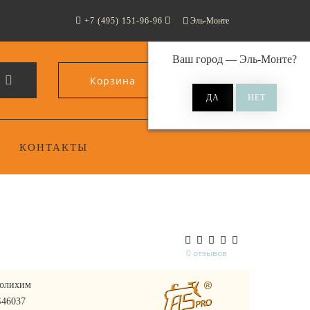
+7 (495) 151-96-96
Эль-Монте
Ваш город —
Эль-Монте
?
Корзина
0
КОНТАКТЫ
0 отзывов
олихим
46037