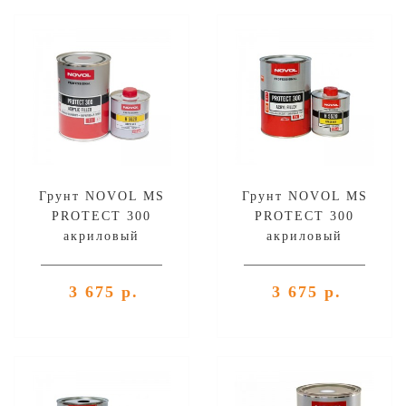
Грунт NOVOL MS
Грунт NOVOL MS
PROTECT 300
PROTECT 300
акриловый
акриловый
автомобильный,
автомобильный, серый
красный (комплект),
(комплект),
3 675 р.
3 675 р.
уп.1л+0,25л
уп.1л+0,25л