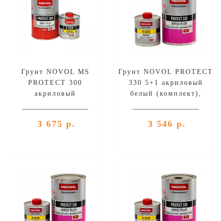
Грунт NOVOL MS
Грунт NOVOL PROTECT
PROTECT 300
330 5+1 акриловый
акриловый
белый (комплект),
автомобильный, чёрный
уп.1л+0,2л
(комплект),
3 675 р.
3 546 р.
уп.1л+0,25л