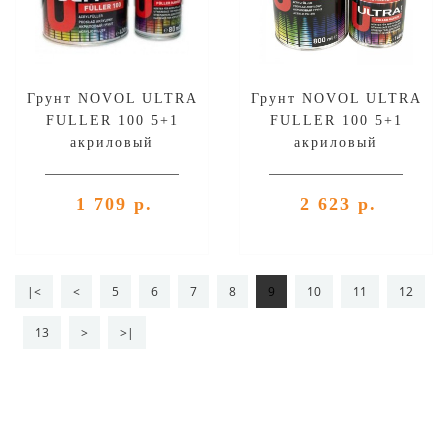
Грунт NOVOL ULTRA
Грунт NOVOL ULTRA
FULLER 100 5+1
FULLER 100 5+1
акриловый
акриловый
автомобильный, белый
автомобильный, белый
(в комплекте),
(в комплекте),
1 709 р.
2 623 р.
уп.0,4л+0,08л
уп.0,8л+0,16л
|<
<
5
6
7
8
9
10
11
12
13
>
>|