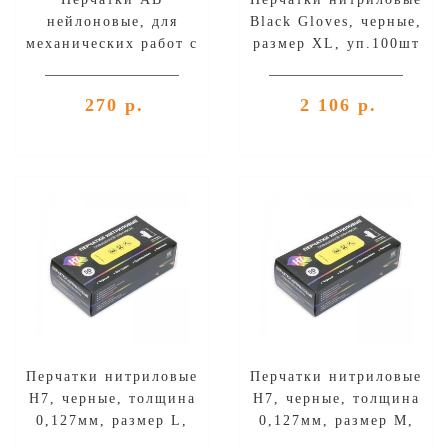
нейлоновые, для
Black Gloves, черные,
механических работ с
размер XL, уп.100шт
нитриловым покрытием
1 пара - красные,
270 р.
2 106 р.
размер XL
Перчатки нитриловые
Перчатки нитриловые
H7, черные, толщина
H7, черные, толщина
0,127мм, размер L,
0,127мм, размер M,
уп.100шт
уп.100шт