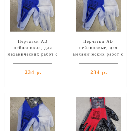
Перчатки AB
Перчатки AB
нейлоновые, для
нейлоновые, для
механических работ с
механических работ с
PU покрытием 1 пара -
PU покрытием 1 пара -
синие, размер L
синие, размер M
234 р.
234 р.