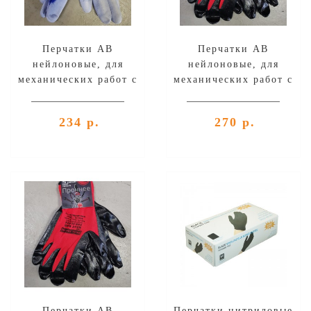
Перчатки AB
Перчатки AB
нейлоновые, для
нейлоновые, для
механических работ с
механических работ с
PU покрытием 1 пара -
нитриловым покрытием
синие, размер XL
1 пара - красные,
234 р.
270 р.
размер L
Перчатки AB
Перчатки нитриловые